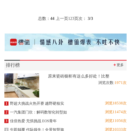
总数：
44
上一页
1
2
3
页次：
3
/3
排行榜
＋
更多
原来瓷砖橱柜有这么多好处！比整
浏览次数:
1971次
浏览18538次
野超大挑战火热开赛 越野硬核实
1
浏览11474次
一汽集团门欣：解码数智化转型如
2
浏览11056次
佳倍热爱 无惧挑战 EOS青年
3
浏览10333次
生即颠覆 代际领先！全景智慧旗
4