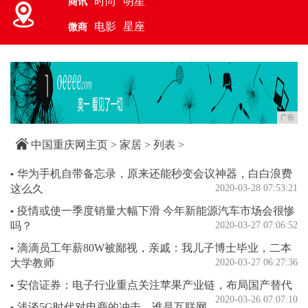
时尚
明星
商讯
电影
星座
微商
广告
中国重庆网主页
>
家居
> 列表 >
华为手机自带备忘录，原来还能秒变会议神器，白白浪费
▪
这么久
2020-03-28 07:53:21
疫情或使一季度销量大幅下滑 今年新能源汽车市场会很惨
▪
吗？
2020-03-27 07:06:52
滴滴员工年薪80W被鄙视，亲戚：我儿子博士毕业，二本
▪
大学教师
2020-03-27 06:27:36
安信证券：电子行业重点关注苹果产业链，布局国产替代
▪
2020-03-26 07:07:10
浅谈5G时代对电商的冲击，谁是互联网
▪