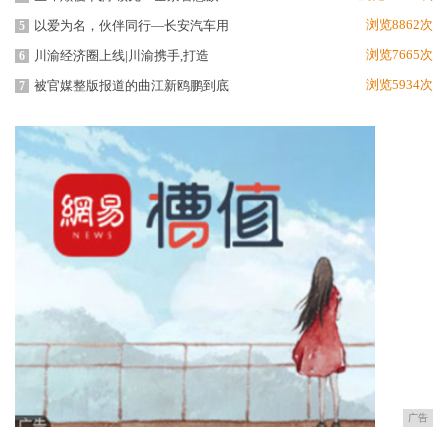
浏览8862次
以爱为名，伙伴同行—长安汽车用
5
浏览7665次
川渝经济圈上线|川渝携手,打造
6
浏览5934次
被官媒整版报道的曲江新鸥鹏到底
7
广告