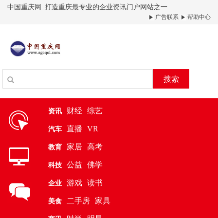
中国重庆网_打造重庆最专业的企业资讯门户网站之一
广告联系
帮助中心
搜索
财经
综艺
资讯
直播
VR
汽车
家居
高考
教育
公益
佛学
科技
游戏
读书
企业
二手房
家具
美食