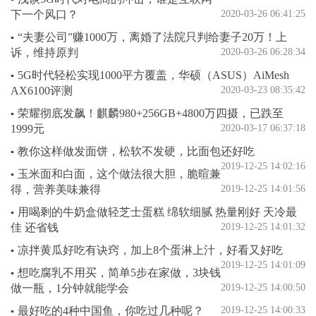
下一个风口？
2020-03-26 06:41:25
“夫妻公司”赚1000万，离婚了法院只判给妻子20万！上
▪
诉，维持原判
2020-03-26 06:28:34
5G时代轻松实现1000平方覆盖，华硕（ASUS）AiMesh
▪
AX6100评测
2020-03-23 08:35:42
荣耀彻底发飙！麒麟980+256GB+4800万四摄，已跌至
▪
1999元
2020-03-17 06:37:18
教你这样做发面饼，松软不发硬，比面包还好吃
▪
2019-12-25 14:02:16
玉米面和白面，这个做法很大胆，脆暄兼
▪
得，营养美味兼得
2019-12-25 14:01:56
用喝剩的牛奶盒做轻芝士蛋糕 绵软细腻 热量刚好 天冷最
▪
佳 还省钱
2019-12-25 14:01:32
凉拌黄瓜好吃有诀窍，加上8个蛋淋上汁，好看又好吃
▪
2019-12-25 14:01:09
想吃腐乳不用买，简单5步在家做，3块钱
▪
做一瓶，1分钟就能学会
2019-12-25 14:00:50
最好吃的4种中国鱼，你吃过几种呢？
2019-12-25 14:00:33
▪