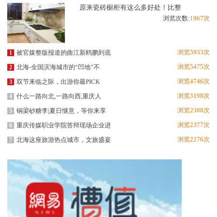
原来瓷砖橱柜有这么多好处！比整
浏览次数:
1967次
浏览5933次
被官媒整版报道的曲江新鸥鹏到底
1
浏览5475次
北海-全国滨海城市的“凹地”不
2
浏览4746次
双节来临之际，出游你最PICK
3
浏览3198次
什么一路向北,一路向西,重庆人
4
浏览2388次
铜梁砂糖李|夏日惬意，等你来享
5
浏览2377次
重庆传媒职业学院答辩现场企业进
6
浏览2276次
北海这座旅游热点城市，文旅盛宴
7