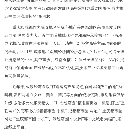
圈实际上是“川渝经济圈”。官方定调,除东部沿海的三大城市群之外,
成渝双城经济圈,将在双循环新发展格局中承担更重要的角色,成为推
动中国经济增长的“第四极”。
重庆和成都作为成渝地区的核心城市是西部地区高质量发展的
动力源,发展潜力大。近年随着城镇化推进和积极承接东部产业西移,
成渝核心城市在经济总量、人口、消费、对外贸易等方面均有亮眼
的表现。2021年,成渝地区双城经济圈经济总量近7.4万亿元,约占全国
经济总量的6.5%,其中重庆、成都双核GDP位列全国第5位、第7位,消
费能力领跑全国,产业结构也在不断优化,高技术产业持续支撑工业走
向高质量发展。
近年来,成渝经济圈以“打造富有巴蜀特色的国际消费目的地”为
契机,发挥两地在文旅、美食、商贸等方面的资源优势 ,推动消费供给
升级,激活多元化消费活力。“川渝经济圈”精准捕捉这一机遇,搭上“互
联网+”的便车,以“成都都市圈.手机”“成都都市圈.网址 ”“重庆都市圈.
网址”“重庆都市圈.手机”“川渝经济圈.中文网”等中文域名为端口,搭
建线上平台。