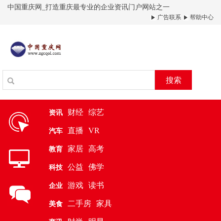
中国重庆网_打造重庆最专业的企业资讯门户网站之一
广告联系
帮助中心
搜索
财经
综艺
资讯
直播
VR
汽车
家居
高考
教育
公益
佛学
科技
游戏
读书
企业
二手房
家具
美食