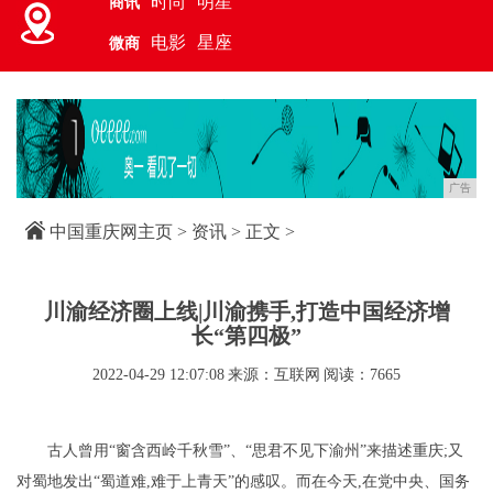
时尚
明星
商讯
电影
星座
微商
广告
中国重庆网主页
>
资讯
> 正文 >
川渝经济圈上线|川渝携手,打造中国经济增
长“第四极”
2022-04-29 12:07:08
来源：互联网
阅读：7665
古人曾用“窗含西岭千秋雪”、“思君不见下渝州”来描述重庆;又
对蜀地发出“蜀道难,难于上青天”的感叹。而在今天,在党中央、国务