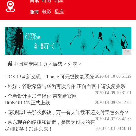
时尚
明星
商讯
电影
星座
微商
广告
中国重庆网主页
>
游戏
> 列表 >
iOS 13.4 新发现，iPhone 可无线恢复系统
2020-04-10 08:51:29
▪
外媒：谷歌希望与华为再次合作 正向白宫申请恢复关系
▪
2020-04-09 10:31:01
全新设计更加年轻化 荣耀新官网
▪
HONOR.CN正式上线
2020-04-09 09:12:08
花呗借出去那么多钱，万一有人卸载不还支付宝怎么办？
▪
2020-04-07 08:47:53
京东现在的便捷和肯定，是因为过去的否
▪
定和嘲笑！加油京东！
2020-04-04 08:58:11