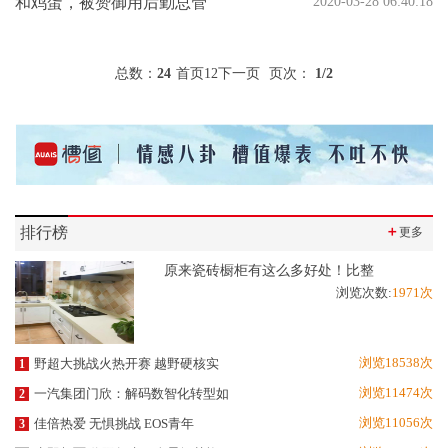
和鸡蛋，被赞御用后勤总管
2020-03-28 06:40:18
总数：
24
首页
1
2
下一页
页次：
1
/2
排行榜
＋
更多
原来瓷砖橱柜有这么多好处！比整
浏览次数:
1971次
浏览18538次
野超大挑战火热开赛 越野硬核实
1
浏览11474次
一汽集团门欣：解码数智化转型如
2
浏览11056次
佳倍热爱 无惧挑战 EOS青年
3