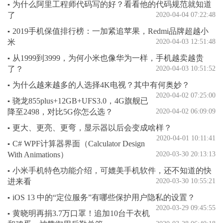
为什么阿里工程师代码写的好？看看他的代码规范就知道
▪
了
2020-04-04 07:22:48
2019手机保值排行榜：一加紧追苹果，Redmi品牌超越小
▪
米
2020-04-03 12:51:48
从1999到3999，为何小米也像华为一样，手机越卖越贵
▪
了？
2020-04-03 10:51:52
为什么越来越多的人选择4K电视？其中有何奥妙？
▪
2020-04-02 07:25:00
骁龙855plus+12GB+UFS3.0，4G旗舰已
▪
降至2498，对比5G你怎么选？
2020-04-02 06:09:09
更大、更亮、更弯，显示器以后会变成啥样？
▪
2020-04-01 10:11:41
C# WPF计算器界面（Calculator Design
▪
With Animations）
2020-03-30 20:13:13
小米手机特色功能介绍，可媲美手机软件，还不知道的快
▪
进来看
2020-03-30 10:55:21
iOS 13 中的“定位服务”有哪些保护用户隐私的设置？
▪
2020-03-29 09:45:55
黄晓明再捐3.7万口罩！追加10台干衣机
▪