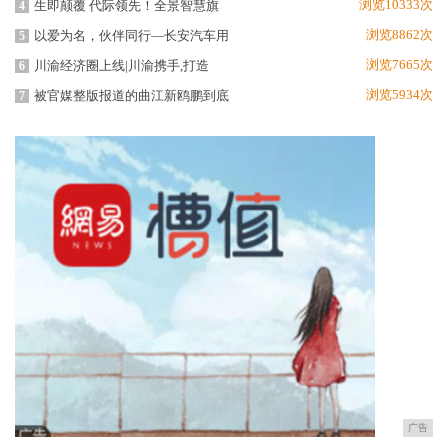
浏览10333次
生即颠覆 代际领先！全景智慧旗
4
浏览8862次
以爱为名，伙伴同行—长安汽车用
5
浏览7665次
川渝经济圈上线|川渝携手,打造
6
浏览5934次
被官媒整版报道的曲江新鸥鹏到底
7
广告