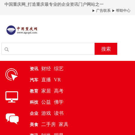
中国重庆网_打造重庆最专业的企业资讯门户网站之一
广告联系
帮助中心
搜索
财经
综艺
资讯
直播
VR
汽车
家居
高考
教育
公益
佛学
科技
游戏
读书
企业
二手房
家具
美食