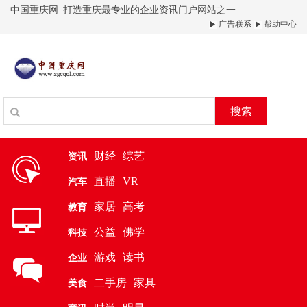
中国重庆网_打造重庆最专业的企业资讯门户网站之一
广告联系
帮助中心
搜索
财经
综艺
资讯
直播
VR
汽车
家居
高考
教育
公益
佛学
科技
游戏
读书
企业
二手房
家具
美食