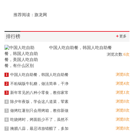
推荐阅读：
旗龙网
排行榜
＋
更多
中国人吃自助餐，韩国人吃自助餐
浏览次数:
6次
浏览6次
中国人吃自助餐，韩国人吃自助餐
1
浏览4次
不粘锅版牛轧糖，做法简单，干净
2
浏览1次
新年常见的八种小零食，教你家常
3
浏览0次
除夕年夜饭，学会这八道菜，荤素
4
浏览0次
做烤红薯别只会用烤箱，教你新做
5
浏览0次
吃烧烤时，烤面筋少不了，虽然不
6
浏览0次
腌腊八蒜，最忌讳放错醋了，多加
7