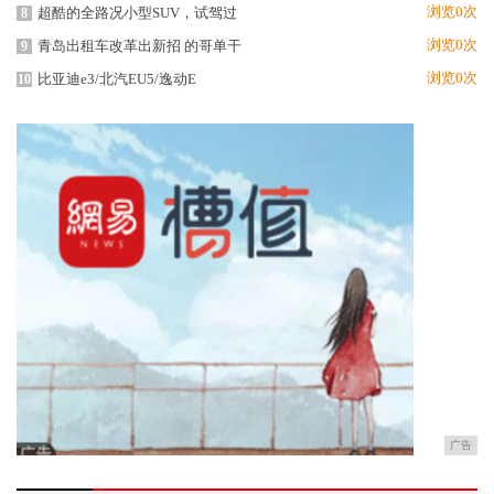
浏览0次
超酷的全路况小型SUV，试驾过
8
浏览0次
青岛出租车改革出新招 的哥单干
9
浏览0次
比亚迪e3/北汽EU5/逸动E
10
广告