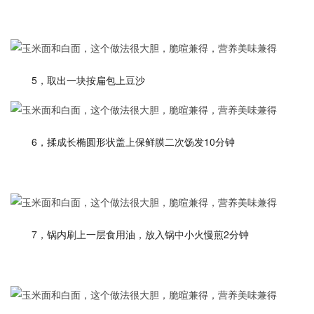
5，取出一块按扁包上豆沙
6，揉成长椭圆形状盖上保鲜膜二次饧发10分钟
7，锅内刷上一层食用油，放入锅中小火慢煎2分钟