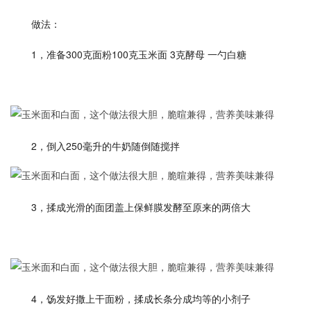
做法：
1，准备300克面粉100克玉米面 3克酵母 一勺白糖
2，倒入250毫升的牛奶随倒随搅拌
3，揉成光滑的面团盖上保鲜膜发酵至原来的两倍大
4，饧发好撒上干面粉，揉成长条分成均等的小剂子