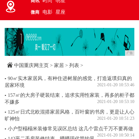
时尚
明星
商讯
电影
星座
微商
广告
中国重庆网主页
>
家居
> 列表 >
90㎡实木家居风，有种住进树屋的感觉，打造返璞归真的
▪
居家环境
2021-01-20 10:53:46
157㎡的大房子硬装结束，追求实用性家装，再多的柜子都
▪
不嫌多
2021-01-20 10:53:10
125㎡日式北欧混搭家居风格，百叶窗的书房，更是让人心
▪
旷神怡
2021-01-20 10:51:23
小户型榻榻米装修常见误区总结 这几个雷点千万不要再做
▪
2021-01-20 10:50:14
142平二手房装修结束，晒晒现代简约风
▪