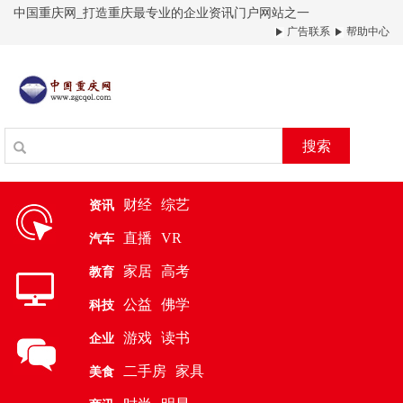
中国重庆网_打造重庆最专业的企业资讯门户网站之一
广告联系
帮助中心
搜索
财经
综艺
资讯
直播
VR
汽车
家居
高考
教育
公益
佛学
科技
游戏
读书
企业
二手房
家具
美食