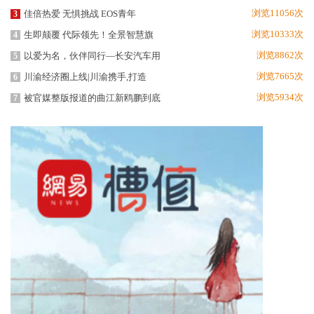
浏览11056次
佳倍热爱 无惧挑战 EOS青年
3
浏览10333次
生即颠覆 代际领先！全景智慧旗
4
浏览8862次
以爱为名，伙伴同行—长安汽车用
5
浏览7665次
川渝经济圈上线|川渝携手,打造
6
浏览5934次
被官媒整版报道的曲江新鸥鹏到底
7