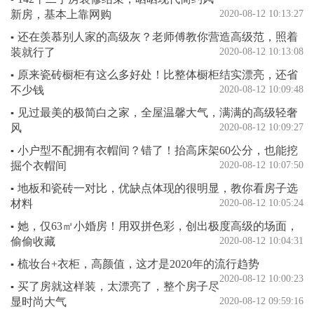
新房，基本上靠网购
2020-08-12 10:13:27
还在羡慕别人家的高级灰？老师傅教你营造高级范，照着
▪
装就行了
2020-08-12 10:13:08
原来瓷砖橱柜有这么多好处！比整体橱柜结实漂亮，还省
▪
不少钱
2020-08-12 10:09:48
见过最美的极简白之家，全屋温馨大气，满满的高级轻奢
▪
风
2020-08-12 10:09:27
小户型不配拥有衣帽间？错了！抬高床架60公分，也能挖
▪
掘个衣帽间
2020-08-12 10:07:50
地板和瓷砖一对比，优缺点体现的很明显，教你看房子选
▪
材料
2020-08-12 10:05:24
她，仅63㎡小婚房！用双拼色彩，创出极度高级的场面，
▪
偷偷收藏
2020-08-12 10:04:31
梳妆台+衣柜，高颜值，这才是2020年的流行趋势
▪
2020-08-12 10:00:23
买了房就这样装，太漂亮了，整个房子尽
▪
显时尚大气
2020-08-12 09:59:16