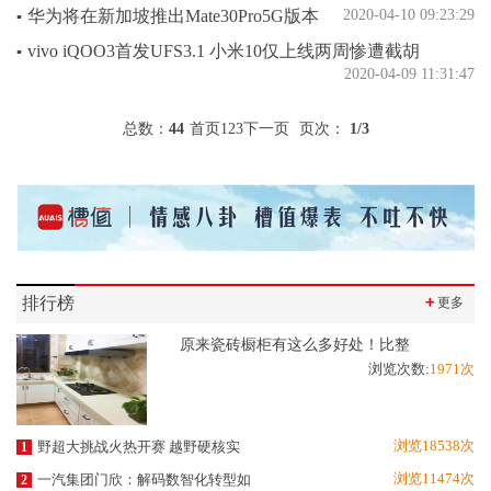
华为将在新加坡推出Mate30Pro5G版本
2020-04-10 09:23:29
▪
vivo iQOO3首发UFS3.1 小米10仅上线两周惨遭截胡
▪
2020-04-09 11:31:47
总数：
44
首页
1
2
3
下一页
页次：
1
/3
排行榜
＋
更多
原来瓷砖橱柜有这么多好处！比整
浏览次数:
1971次
浏览18538次
野超大挑战火热开赛 越野硬核实
1
浏览11474次
一汽集团门欣：解码数智化转型如
2