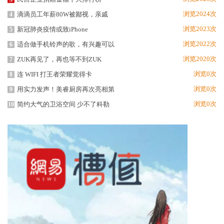
浏览2024次
滴滴员工年薪80W被鄙视，亲戚
4
浏览2023次
新冠肺炎疫情或致iPhone
5
浏览2022次
适合做手机铃声的歌，有兴趣可以
6
浏览2020次
ZUK再见了，再也等不到ZUK
7
浏览0次
连 WIFI 打王者荣耀觉得卡
8
浏览0次
用实力发声！美睿厨房再次亮相第
9
浏览0次
简约大气的卫浴空间 少不了科勒
10