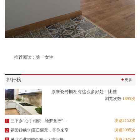
推荐阅读：
第一女性
排行榜
＋
更多
原来瓷砖橱柜有这么多好处！比整
浏览次数:
1895次
浏览2153次
三下乡“心手相依，绘梦童行”—
1
浏览2095次
铜梁砂糖李|夏日惬意，等你来享
2
浏览2025次
民营企业捐赠金额十大排行榜
3