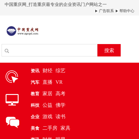
中国重庆网_打造重庆最专业的企业资讯门户网站之一
广告联系
帮助中心
搜索
财经
综艺
资讯
直播
VR
汽车
家居
高考
教育
公益
佛学
科技
游戏
读书
企业
二手房
家具
美食