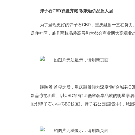
弹子石CBD双盘齐耀 敬献融侨品质人居
为了呈现更好的弹子石CBD，重庆融侨一直在努力
居住社区，兼具两栋品质高层和大都会商业两大高端业
继融侨·首玺之后，重庆融侨倾力深度“融”合城芯CB
新品惊艳面世。以CBD罕有1.5低容奢享品质的明星学
毗邻弹子石小学(CBD校区)、弹子石公园(建设中)，城