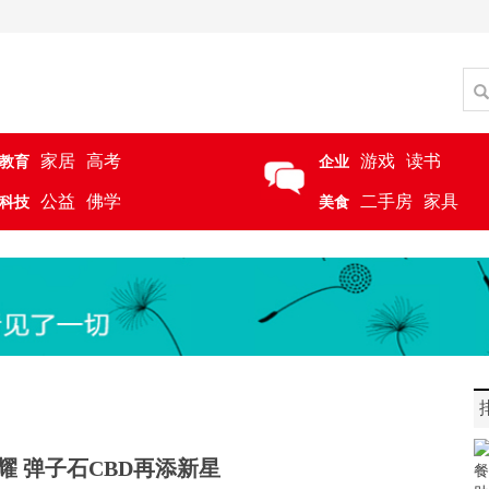
家居
高考
游戏
读书
教育
企业
公益
佛学
二手房
家具
科技
美食
耀 弹子石CBD再添新星