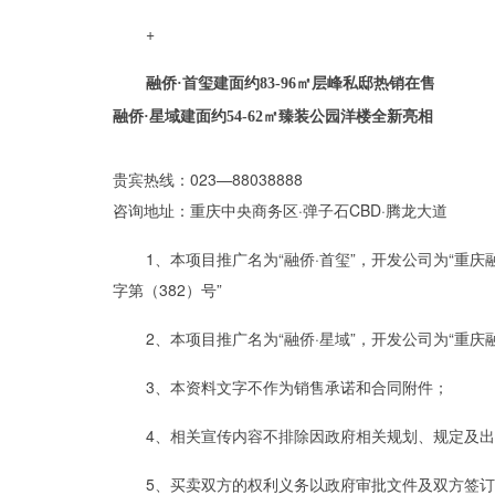
+
融侨·首玺建面约83-96㎡层峰私邸热销在售
融侨·星域建面约54-62㎡臻装公园洋楼全新亮相
贵宾热线：023—88038888
咨询地址：重庆中央商务区·弹子石CBD·腾龙大道
1、本项目推广名为“融侨·首玺”，开发公司为“重庆
字第（382）号”
2、本项目推广名为“融侨·星域”，开发公司为“重庆
3、本资料文字不作为销售承诺和合同附件；
4、相关宣传内容不排除因政府相关规划、规定及
5、买卖双方的权利义务以政府审批文件及双方签