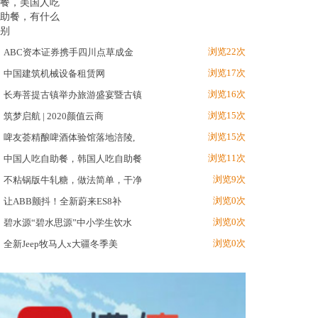
浏览22次
ABC资本证券携手四川点草成金
浏览17次
中国建筑机械设备租赁网
浏览16次
长寿菩提古镇举办旅游盛宴暨古镇
浏览15次
筑梦启航 | 2020颜值云商
浏览15次
啤友荟精酿啤酒体验馆落地涪陵,
浏览11次
中国人吃自助餐，韩国人吃自助餐
浏览9次
不粘锅版牛轧糖，做法简单，干净
浏览0次
让ABB颤抖！全新蔚来ES8补
浏览0次
碧水源“碧水思源”中小学生饮水
浏览0次
全新Jeep牧马人x大疆冬季美