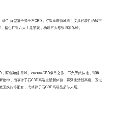
。融侨·首玺落子弹子石CBD，打造重庆新城市主义具代表性的城市
态，精心打造八大主题景观，构建五大尊崇归家体验。
D，匠造融侨·星域。2020年CBD瞩目之作，不负天赋佳地，璀璨
居新物种，启幕弹子石CBD高端生活新体验，再添生活新高度。区域
园教医娱购等配套，成就弹子石CBD高端品质芯人居。