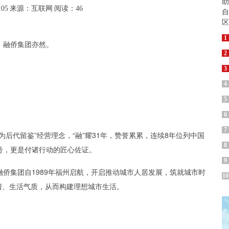
:05
来源：互联网
阅读：46
1
。融侨集团亦然。
2
3
4
5
6
7
后代留鉴”经营理念，“融”耀31年，赞誉累累，连续8年位列中国
8
号，更是付诸行动的匠心佐证。
9
侨集团自1989年福州启航，开启推动城市人居发展，筑就城市时
10
谐、生活气质，从而构建理想城市生活。