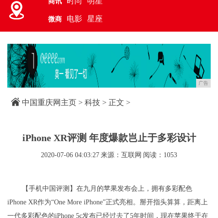
时尚
明星
商讯
电影
星座
微商
广告
中国重庆网主页
>
科技
> 正文 >
iPhone XR评测 年度爆款岂止于多彩设计
2020-07-06 04:03:27
来源：互联网
阅读：1053
【手机中国评测】在九月的苹果发布会上，拥有多彩配色
iPhone XR作为“One More iPhone”正式亮相。掰开指头算算，距离上
一代多彩配色的iPhone 5c发布已经过去了5年时间，现在苹果终于在