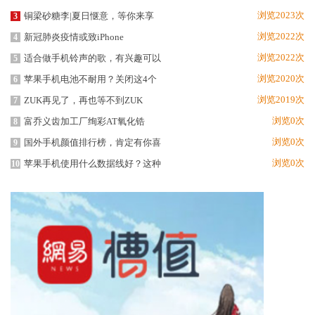
浏览2023次
铜梁砂糖李|夏日惬意，等你来享
3
浏览2022次
新冠肺炎疫情或致iPhone
4
浏览2022次
适合做手机铃声的歌，有兴趣可以
5
浏览2020次
苹果手机电池不耐用？关闭这4个
6
浏览2019次
ZUK再见了，再也等不到ZUK
7
浏览0次
富乔义齿加工厂绚彩AT氧化锆
8
浏览0次
国外手机颜值排行榜，肯定有你喜
9
浏览0次
苹果手机使用什么数据线好？这种
10