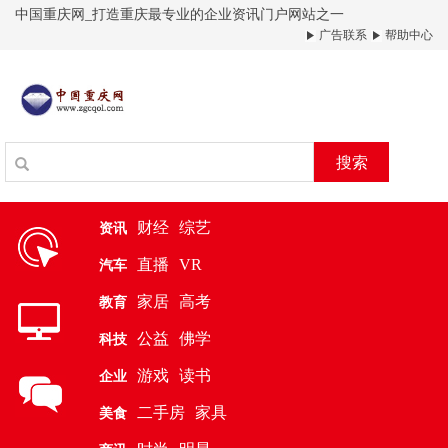
中国重庆网_打造重庆最专业的企业资讯门户网站之一
广告联系
帮助中心
搜索
财经
综艺
资讯
直播
VR
汽车
家居
高考
教育
公益
佛学
科技
游戏
读书
企业
二手房
家具
美食