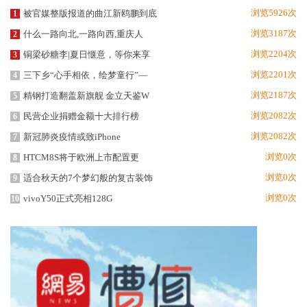
浏览5926次
被官媒整版报道的曲江新鸥鹏到底
1
浏览3187次
什么一路向北,一路向西,重庆人
2
浏览2204次
铜梁砂糖李|夏日惬意，等你来享
3
浏览2201次
三下乡“心手相依，绘梦童行”—
4
浏览2187次
精钢打造翻盖新旗舰 金立天鉴W
5
浏览2082次
民营企业捐赠金额十大排行榜
6
浏览2082次
新冠肺炎疫情或致iPhone
7
浏览0次
HTCM8S将于欧洲上市配置更
8
浏览0次
适合秋天的7个梦幻般的复古装饰
9
浏览0次
vivoY50正式亮相128G
10