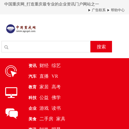
中国重庆网_打造重庆最专业的企业资讯门户网站之一
广告联系
帮助中心
搜索
财经
综艺
资讯
直播
VR
汽车
家居
高考
教育
公益
佛学
科技
游戏
读书
企业
二手房
家具
美食