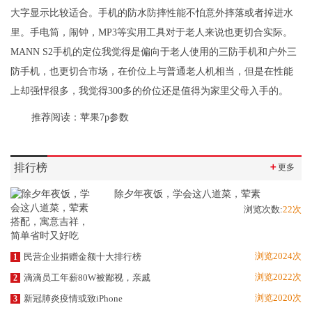
大字显示比较适合。手机的防水防摔性能不怕意外摔落或者掉进水
里。手电筒，闹钟，MP3等实用工具对于老人来说也更切合实际。
MANN S2手机的定位我觉得是偏向于老人使用的三防手机和户外三
防手机，也更切合市场，在价位上与普通老人机相当，但是在性能
上却强悍很多，我觉得300多的价位还是值得为家里父母入手的。
推荐阅读：
苹果7p参数
排行榜
＋
更多
除夕年夜饭，学会这八道菜，荤素
浏览次数:
22次
浏览2024次
民营企业捐赠金额十大排行榜
1
浏览2022次
滴滴员工年薪80W被鄙视，亲戚
2
浏览2020次
新冠肺炎疫情或致iPhone
3