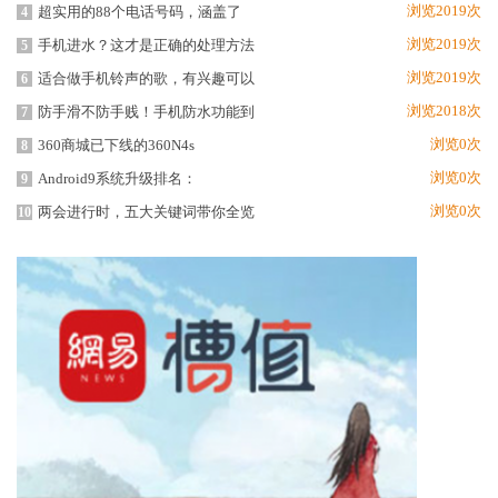
浏览2019次
超实用的88个电话号码，涵盖了
4
浏览2019次
手机进水？这才是正确的处理方法
5
浏览2019次
适合做手机铃声的歌，有兴趣可以
6
浏览2018次
防手滑不防手贱！手机防水功能到
7
浏览0次
360商城已下线的360N4s
8
浏览0次
Android9系统升级排名：
9
浏览0次
两会进行时，五大关键词带你全览
10