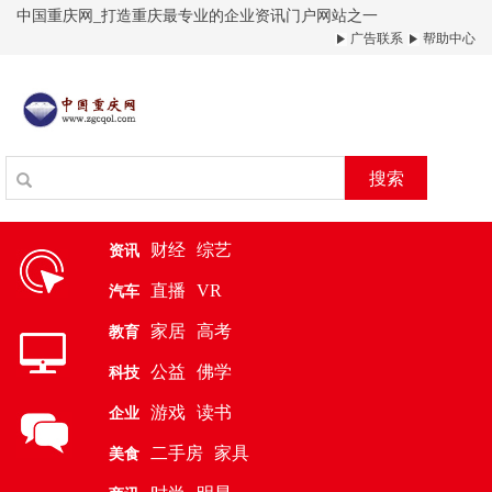
中国重庆网_打造重庆最专业的企业资讯门户网站之一
广告联系
帮助中心
搜索
财经
综艺
资讯
直播
VR
汽车
家居
高考
教育
公益
佛学
科技
游戏
读书
企业
二手房
家具
美食