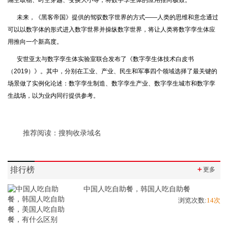
隔空取物、时空穿越、变换大小等，将数字孪生体的应用推向极致。
未来，《黑客帝国》提供的驾驭数字世界的方式——人类的思维和意念通过
可以以数字体的形式进入数字世界并操纵数字世界，将让人类将数字孪生体应
用推向一个新高度。
安世亚太与数字孪生体实验室联合发布了《数字孪生体技术白皮书
（2019）》。其中，分别在工业、产业、民生和军事四个领域选择了最关键的
场景做了实例化论述：数字孪生制造、数字孪生产业、数字孪生城市和数字孪
生战场，以为业内同行提供参考。
推荐阅读：
搜狗收录域名
排行榜
＋
更多
中国人吃自助餐，韩国人吃自助餐
浏览次数:
14次