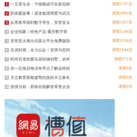
浏览1737次
一五零生命：干细胞或可在新冠肺
1
浏览1692次
防疫暖故事！鼎龙集团用爱为武汉
2
浏览1457次
从黑客帝国到数字孪生，安世亚太
3
浏览1146次
企业招募｜特色产品·重庆数字营
4
浏览1058次
安世亚太推出仿真云平台免费版助
5
浏览1044次
共克时艰，全力以赴！安琪与您同
6
浏览971次
时尚百变的爱乐居轻钢别墅，农村
7
浏览0次
你一定很后悔没有早点了解这样的
8
浏览0次
天立教育致敬援鄂抗疫的天立家长
9
浏览0次
疫情当前，群脉在线解答零售企业
10