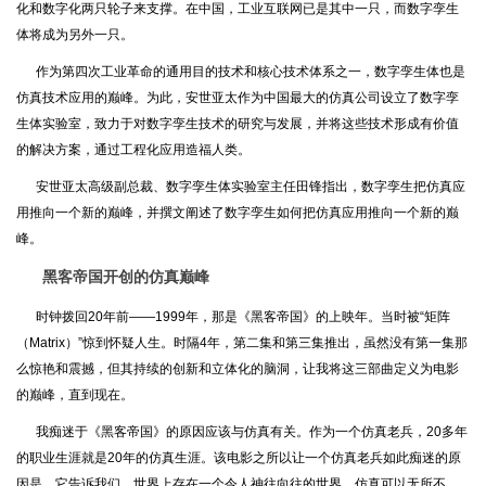
化和数字化两只轮子来支撑。在中国，工业互联网已是其中一只，而数字孪生
体将成为另外一只。
作为第四次工业革命的通用目的技术和核心技术体系之一，数字孪生体也是
仿真技术应用的巅峰。为此，安世亚太作为中国最大的仿真公司设立了数字孪
生体实验室，致力于对数字孪生技术的研究与发展，并将这些技术形成有价值
的解决方案，通过工程化应用造福人类。
安世亚太高级副总裁、数字孪生体实验室主任田锋指出，数字孪生把仿真应
用推向一个新的巅峰，并撰文阐述了数字孪生如何把仿真应用推向一个新的巅
峰。
黑客帝国开创的仿真巅峰
时钟拨回20年前——1999年，那是《黑客帝国》的上映年。当时被“矩阵
（Matrix）”惊到怀疑人生。时隔4年，第二集和第三集推出，虽然没有第一集那
么惊艳和震撼，但其持续的创新和立体化的脑洞，让我将这三部曲定义为电影
的巅峰，直到现在。
我痴迷于《黑客帝国》的原因应该与仿真有关。作为一个仿真老兵，20多年
的职业生涯就是20年的仿真生涯。该电影之所以让一个仿真老兵如此痴迷的原
因是，它告诉我们，世界上存在一个令人神往向往的世界，仿真可以无所不