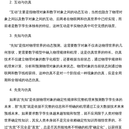
2. 互动与仿真
“互动”主要是指物理对象和数字对象之间的动态互动，当然也隐含了物理对
象之间以及数字对象之间的互动。后两者在物联网和仿真世界中已经实现，而
前者是数字孪生体独有的特征。这种互动是半实物仿真中司空见惯的场景。
3. 先知与仿真
“先知”是指对物理世界的动态预测。这需要数字对象不仅表达物理世界的几
何形状，更需要数字模型中融入物理规律和机理，这是仿真世界的特长。仿真
技术不仅建立物理对象的数字化模型，还要根据当前状态，通过物理学规律和
机理来计算、分析和预测物理对象的未来状态。物理对象的当前状态则通过物
联网和数字线程获得。这种仿真不是对一个阶段或一种现象的仿真，应是全周
期和全领域的动态仿真。
4. 先觉与仿真
如果说“先知”是依据物理对象的确定性规律和完整机理来预测数字孪生体的
未来，那“先觉”就是依据不完整的信息和不明确的机理通过工业大数据技术来来
预感未来。如果要求数字孪生体越来越智能和智慧，就不应局限于人类对物理
世界确定性知识，其实人类本身就不是完全依赖确定性知识而领悟世界的。不
过“先觉”不完全是“直觉”，总是尽其所能地将不明确的机理“确定化”，以获得某