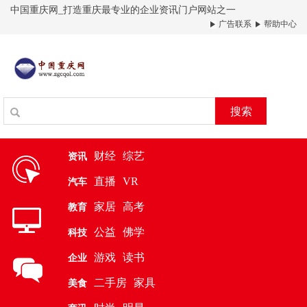
中国重庆网_打造重庆最专业的企业资讯门户网站之一
广告联系
帮助中心
搜索
财经
综艺
资讯
直播
VR
汽车
家居
高考
教育
公益
佛学
科技
游戏
读书
企业
二手房
家具
美食