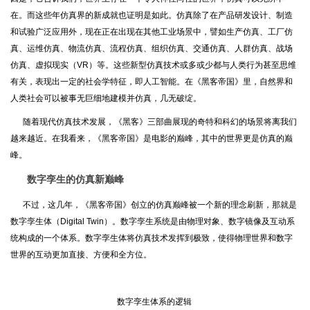
在。而这些年仿真界的新成就也证明是如此。仿真除了在产品研发设计、制造
和试验广泛应用外，现在正在出现在其他工业场景中，譬如生产仿真、工厂仿
真、运维仿真、物流仿真、流程仿真、组织仿真、交通仿真、人群仿真、战场
仿真、虚拟现实（VR）等。这些新型仿真技术或多或少都与人类行为甚至思维
有关，表现出一定的社会学特征，即人工智能。在《黑客帝国》里，自然界和
人类社会可以被事无巨细地建模并仿真，几无破绽。
随着现代仿真技术发展，《黑客》三部曲展现的奇特和科幻的场景将离我们
越来越近。在我看来，《黑客帝国》是电影的巅峰，其中的世界更是仿真的巅
峰。
数字孪生的仿真新巅峰
不过，这几年，《黑客帝国》创立的仿真巅峰被一个新的理念刷新，那就是
数字孪生体（Digital Twin）。数字孪生系统是由物理对象、数字镜像及互动系
统构成的一个体系。数字孪生体将仿真技术发挥到极致，使得物理世界和数字
世界的互动更加直接、方便和全方位。
数字孪生体系的逻辑