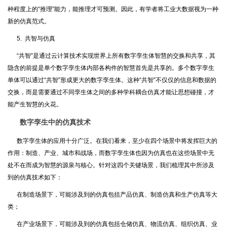
种程度上的“推理”能力，能推理才可预测。因此，有学者将工业大数据视为一种
新的仿真范式。
5. 共智与仿真
“共智”是通过云计算技术实现世界上所有数字孪生体智慧的交换和共享，其
隐含的前提是单个数字孪生体内部各构件的智慧首先是共享的。多个数字孪生
单体可以通过“共智”形成更大的数字孪生体。这种“共智”不仅仅的信息和数据的
交换，而是需要通过不同孪生体之间的多种学科耦合仿真才能让思想碰撞，才
能产生智慧的火花。
数字孪生中的仿真技术
数字孪生体的应用十分广泛。在我们看来，至少在四个场景中将发挥巨大的
作用：制造、产业、城市和战场，而数字孪生体也因为仿真也在这些场景中无
处不在而成为智慧的源泉与核心。针对这四个关键场景，我们梳理其中所涉及
到的仿真技术如下：
在制造场景下，可能涉及到的仿真包括产品仿真、制造仿真和生产仿真等大
类；
在产业场景下，可能涉及到的仿真包括仓储仿真、物流仿真、组织仿真、业