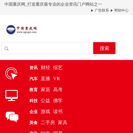
中国重庆网_打造重庆最专业的企业资讯门户网站之一
广告联系
帮助中心
搜索
财经
综艺
资讯
直播
VR
汽车
家居
高考
教育
公益
佛学
科技
游戏
读书
企业
二手房
家具
美食