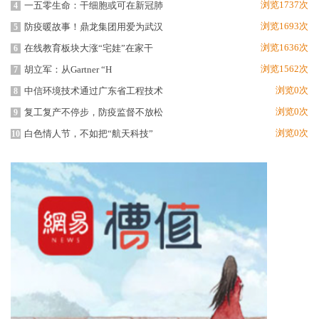
浏览1737次
一五零生命：干细胞或可在新冠肺
4
浏览1693次
防疫暖故事！鼎龙集团用爱为武汉
5
浏览1636次
在线教育板块大涨“宅娃”在家干
6
浏览1562次
胡立军：从Gartner “H
7
浏览0次
中信环境技术通过广东省工程技术
8
浏览0次
复工复产不停步，防疫监督不放松
9
浏览0次
白色情人节，不如把“航天科技”
10