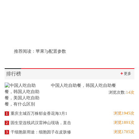
推荐阅读：
苹果7p配置参数
排行榜
＋
更多
中国人吃自助餐，韩国人吃自助餐
浏览次数:
14次
浏览1945次
重庆主城百万株郁金香花海3月1
1
浏览1891次
固生堂连线武汉雷神山现场，直击
2
浏览1785次
干细胞新用途：细胞因子在皮肤修
3