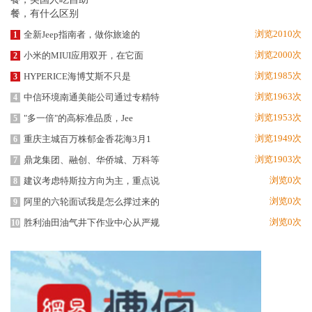
浏览2010次
全新Jeep指南者，做你旅途的
1
浏览2000次
小米的MIUI应用双开，在它面
2
浏览1985次
HYPERICE海博艾斯不只是
3
浏览1963次
中信环境南通美能公司通过专精特
4
浏览1953次
"多一倍"的高标准品质，Jee
5
浏览1949次
重庆主城百万株郁金香花海3月1
6
浏览1903次
鼎龙集团、融创、华侨城、万科等
7
浏览0次
建议考虑特斯拉方向为主，重点说
8
浏览0次
阿里的六轮面试我是怎么撑过来的
9
浏览0次
胜利油田油气井下作业中心从严规
10