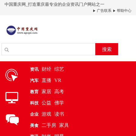
中国重庆网_打造重庆最专业的企业资讯门户网站之一
广告联系
帮助中心
搜索
财经
综艺
资讯
直播
VR
汽车
家居
高考
教育
公益
佛学
科技
游戏
读书
企业
二手房
家具
美食