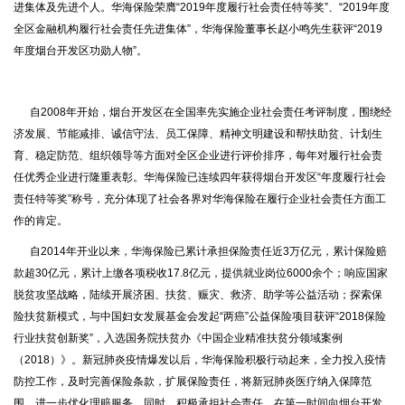
进集体及先进个人。华海保险荣膺“2019年度履行社会责任特等奖”、“2019年度
全区金融机构履行社会责任先进集体”，华海保险董事长赵小鸣先生获评“2019
年度烟台开发区功勋人物”。
自2008年开始，烟台开发区在全国率先实施企业社会责任考评制度，围绕经
济发展、节能减排、诚信守法、员工保障、精神文明建设和帮扶助贫、计划生
育、稳定防范、组织领导等方面对全区企业进行评价排序，每年对履行社会责
任优秀企业进行隆重表彰。华海保险已连续四年获得烟台开发区“年度履行社会
责任特等奖”称号，充分体现了社会各界对华海保险在履行企业社会责任方面工
作的肯定。
自2014年开业以来，华海保险已累计承担保险责任近3万亿元，累计保险赔
款超30亿元，累计上缴各项税收17.8亿元，提供就业岗位6000余个；响应国家
脱贫攻坚战略，陆续开展济困、扶贫、赈灾、救济、助学等公益活动；探索保
险扶贫新模式，与中国妇女发展基金会发起“两癌”公益保险项目获评“2018保险
行业扶贫创新奖”，入选国务院扶贫办《中国企业精准扶贫分领域案例
（2018）》。新冠肺炎疫情爆发以后，华海保险积极行动起来，全力投入疫情
防控工作，及时完善保险条款，扩展保险责任，将新冠肺炎医疗纳入保障范
围，进一步优化理赔服务。同时，积极承担社会责任，在第一时间向烟台开发