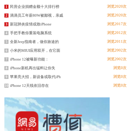
浏览2020次
民营企业捐赠金额十大排行榜
1
浏览2020次
滴滴员工年薪80W被鄙视，亲戚
2
浏览2017次
新冠肺炎疫情或致iPhone
3
浏览2012次
手把手教你重装电脑系统
4
浏览2011次
全新Jeep指南者，做你旅途的
5
浏览2002次
小米的MIUI应用双开，在它面
6
浏览2002次
iPhone 12被曝新功能：
7
浏览0次
iPhone新机再出猛料让你失
8
浏览0次
苹果亮大招，新设备或取代iPh
9
浏览0次
iPhone 12天线依旧存在
10