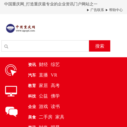
中国重庆网_打造重庆最专业的企业资讯门户网站之一
广告联系
帮助中心
搜索
财经
综艺
资讯
直播
VR
汽车
家居
高考
教育
公益
佛学
科技
游戏
读书
企业
二手房
家具
美食