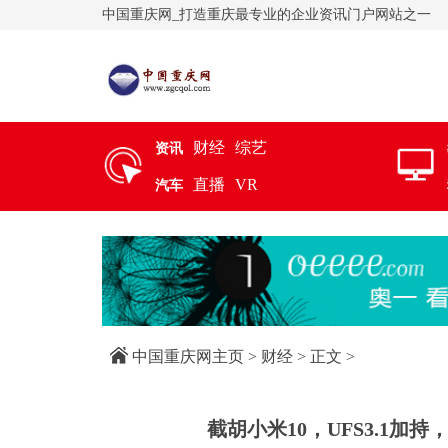
中国重庆网_打造重庆最专业的企业资讯门户网站之一
财经
综艺
资讯
直播
VR
汽车
中国重庆网主页
>
财经
> 正文 >
截胡小米10，UFS3.1加持