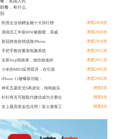
浏览2020次
民营企业捐赠金额十大排行榜
浏览2020次
滴滴员工年薪80W被鄙视，亲戚
浏览2018次
新冠肺炎疫情或致iPhone
浏览2012次
手把手教你重装电脑系统
浏览2011次
全新Jeep指南者，做你旅途的
浏览2002次
小米的MIUI应用双开，在它面
浏览2002次
iPhone 12被曝新功能：
浏览0次
神车五菱宏光S再进化，纯电版实
浏览0次
钉钉有无可能取代微信成为主要社
浏览0次
史上最高奖金也没用！富士康复工