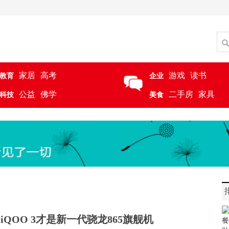
家居
高考
游戏
读书
教育
企业
公益
佛学
二手房
家具
科技
美食
，iQOO 3才是新一代骁龙865旗舰机