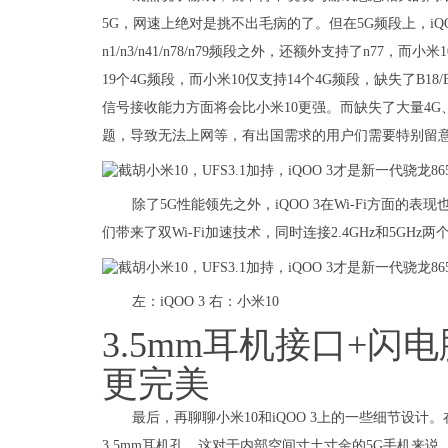
5G，网速上绝对是挑不出毛病的了。但在5G频段上，i
n1/n3/n41/n78/n79频段之外，还额外支持了n77
19个4G频段，而小米10仅支持14个4G频段，缺失了B18/B
信号接收能力方面将会比小米10更强。而缺失了大量4G
题，导致无法上网等，有出国需求的用户们需要特别留
除了5G性能领先之外，iQOO 3在Wi-Fi方面的表现
们带来了双Wi-Fi加速技术，同时连接2.4GHz和5GHz两
左：iQOO 3 右：小米10
3.5mm耳机接口+闪电
更完美
最后，再聊聊小米10和iQOO 3上的一些细节设计
3.5mm耳机孔。这对于内部空间寸土寸金的5G手机来说